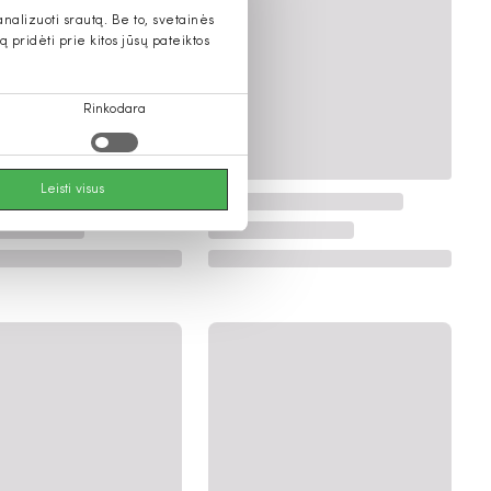
alizuoti srautą. Be to, svetainės
pridėti prie kitos jūsų pateiktos
Rinkodara
Leisti visus