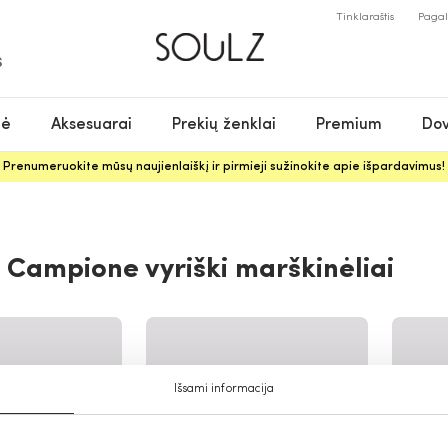
Tinklaraštis
Paga
S
nė
Aksesuarai
Prekių ženklai
Premium
Dov
Prenumeruokite mūsų naujienlaiškį ir pirmieji sužinokite apie išpardavimus!
 Campione vyriški marškinėliai
Išsami informacija