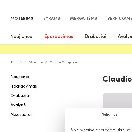
MOTERIMS
VYRAMS
MERGAITĖMS
BERNIUKAM
Naujienos
Išpardavimas
Drabužiai
Avaly
Titulinis
Moterims
Claudio Campione
Naujienos
Claudio
Išpardavimas
Drabužiai
Avalynė
Aksesuarai
Sutikimas
Šioje svetainėje naudojami slapukai