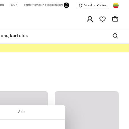
lba
DUK
Pritaikymas neįgaliesiems
Miestas:
Vilnius
Pageidavimų 
Krepšeli
anų kortelės
Apie