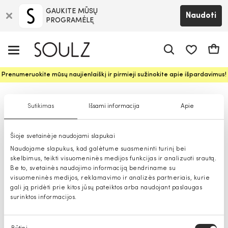
GAUKITE MŪSŲ
Naudoti
PROGRAMĖLĘ
Pageidavim
Krepš
Prenumeruokite mūsų naujienlaiškį ir pirmieji sužinokite apie išpardavimus!
Drabužiai vyrams
Sutikimas
Išsami informacija
Apie
Šioje svetainėje naudojami slapukai
Naudojame slapukus, kad galėtume suasmeninti turinį bei
skelbimus, teikti visuomeninės medijos funkcijas ir analizuoti srautą.
Be to, svetainės naudojimo informaciją bendriname su
visuomeninės medijos, reklamavimo ir analizės partneriais, kurie
gali ją pridėti prie kitos jūsų pateiktos arba naudojant paslaugas
surinktos informacijos.
Sutikimo