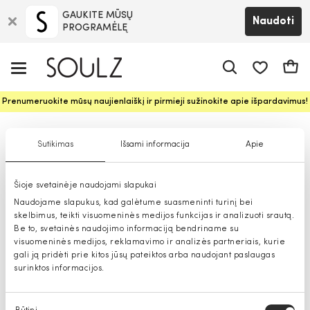
GAUKITE MŪSŲ
Naudoti
PROGRAMĖLĘ
Pageidavim
Krepš
Prenumeruokite mūsų naujienlaiškį ir pirmieji sužinokite apie išpardavimus!
Maudymosi apranga vyrams
Sutikimas
Išsami informacija
Apie
Šioje svetainėje naudojami slapukai
Naudojame slapukus, kad galėtume suasmeninti turinį bei
skelbimus, teikti visuomeninės medijos funkcijas ir analizuoti srautą.
Be to, svetainės naudojimo informaciją bendriname su
visuomeninės medijos, reklamavimo ir analizės partneriais, kurie
gali ją pridėti prie kitos jūsų pateiktos arba naudojant paslaugas
surinktos informacijos.
Sutikimo