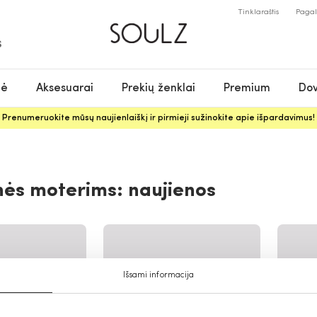
Tinklaraštis
Paga
S
nė
Aksesuarai
Prekių ženklai
Premium
Dov
Prenumeruokite mūsų naujienlaiškį ir pirmieji sužinokite apie išpardavimus!
nės moterims: naujienos
Išsami informacija