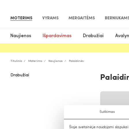
MOTERIMS
VYRAMS
MERGAITĖMS
BERNIUKAM
Naujienos
Išpardavimas
Drabužiai
Avaly
Titulinis
Moterims
Naujienos
Palaidinės
Drabužiai
Palaidi
Sutikimas
Šioje svetainėje naudojami slapukai