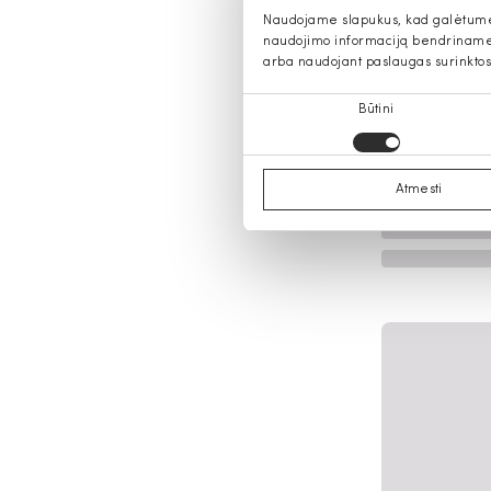
Naudojame slapukus, kad galėtume s
naudojimo informaciją bendriname s
arba naudojant paslaugas surinktos
Sutikimo
Būtini
pasirinkimas
Atmesti