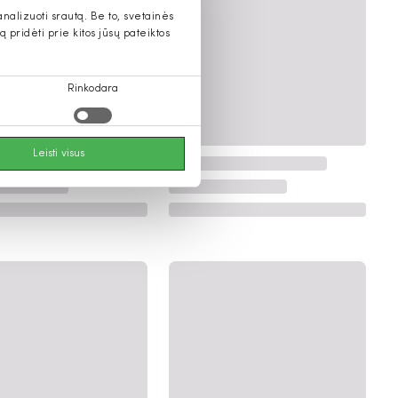
alizuoti srautą. Be to, svetainės
pridėti prie kitos jūsų pateiktos
Rinkodara
Leisti visus