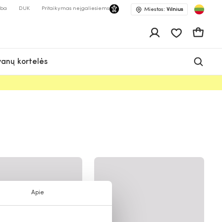
lba
DUK
Pritaikymas neįgaliesiems
Miestas:
Vilnius
Pageidavimų 
Krepšeli
anų kortelės
Apie