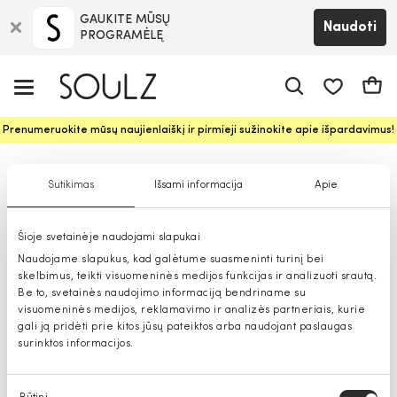
GAUKITE MŪSŲ
Naudoti
PROGRAMĖLĘ
Pageidavim
Krepš
Prenumeruokite mūsų naujienlaiškį ir pirmieji sužinokite apie išpardavimus!
Džinsai mergaitėms: išpardavimas
Sutikimas
Išsami informacija
Apie
Šioje svetainėje naudojami slapukai
Naudojame slapukus, kad galėtume suasmeninti turinį bei
skelbimus, teikti visuomeninės medijos funkcijas ir analizuoti srautą.
Be to, svetainės naudojimo informaciją bendriname su
visuomeninės medijos, reklamavimo ir analizės partneriais, kurie
gali ją pridėti prie kitos jūsų pateiktos arba naudojant paslaugas
surinktos informacijos.
Sutikimo