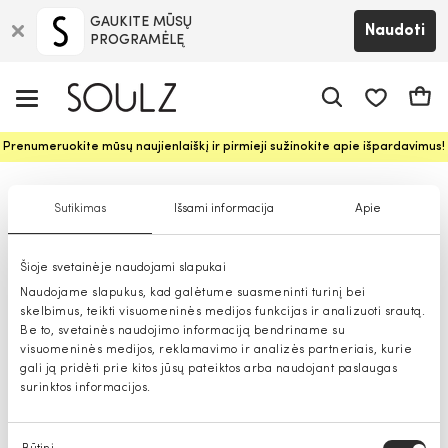
GAUKITE MŪSŲ
Naudoti
PROGRAMĖLĘ
Pageidavim
Krepš
Prenumeruokite mūsų naujienlaiškį ir pirmieji sužinokite apie išpardavimus!
Suknelės moterims
Sutikimas
Išsami informacija
Apie
Šioje svetainėje naudojami slapukai
Naudojame slapukus, kad galėtume suasmeninti turinį bei
skelbimus, teikti visuomeninės medijos funkcijas ir analizuoti srautą.
Be to, svetainės naudojimo informaciją bendriname su
visuomeninės medijos, reklamavimo ir analizės partneriais, kurie
gali ją pridėti prie kitos jūsų pateiktos arba naudojant paslaugas
surinktos informacijos.
Sutikimo