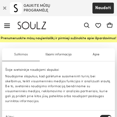
GAUKITE MŪSŲ
Naudoti
PROGRAMĖLĘ
Pageidavim
Krepš
Prenumeruokite mūsų naujienlaiškį ir pirmieji sužinokite apie išpardavimus!
Kuprinės moterims
Sutikimas
Išsami informacija
Apie
Šioje svetainėje naudojami slapukai
Naudojame slapukus, kad galėtume suasmeninti turinį bei
skelbimus, teikti visuomeninės medijos funkcijas ir analizuoti srautą.
Be to, svetainės naudojimo informaciją bendriname su
visuomeninės medijos, reklamavimo ir analizės partneriais, kurie
gali ją pridėti prie kitos jūsų pateiktos arba naudojant paslaugas
surinktos informacijos.
Sutikimo