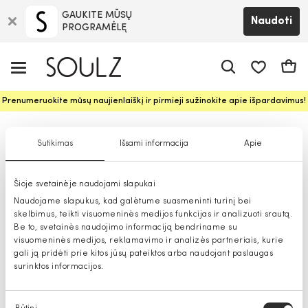
GAUKITE MŪSŲ
Naudoti
PROGRAMĖLĘ
Pageidavim
Krepš
Prenumeruokite mūsų naujienlaiškį ir pirmieji sužinokite apie išpardavimus!
Claudio Campione išpardavimas
Sutikimas
Išsami informacija
Apie
moterims
Šioje svetainėje naudojami slapukai
Naudojame slapukus, kad galėtume suasmeninti turinį bei
skelbimus, teikti visuomeninės medijos funkcijas ir analizuoti srautą.
Be to, svetainės naudojimo informaciją bendriname su
visuomeninės medijos, reklamavimo ir analizės partneriais, kurie
gali ją pridėti prie kitos jūsų pateiktos arba naudojant paslaugas
surinktos informacijos.
Sutikimo