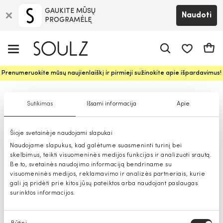
GAUKITE MŪSŲ
Naudoti
PROGRAMĖLĘ
Pageidavim
Krepš
Prenumeruokite mūsų naujienlaiškį ir pirmieji sužinokite apie išpardavimus!
Miego apranga mergaitėms
Sutikimas
Išsami informacija
Apie
Šioje svetainėje naudojami slapukai
Naudojame slapukus, kad galėtume suasmeninti turinį bei
skelbimus, teikti visuomeninės medijos funkcijas ir analizuoti srautą.
Be to, svetainės naudojimo informaciją bendriname su
visuomeninės medijos, reklamavimo ir analizės partneriais, kurie
gali ją pridėti prie kitos jūsų pateiktos arba naudojant paslaugas
surinktos informacijos.
Sutikimo