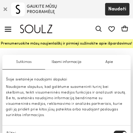
GAUKITE MŪSŲ
Naudoti
PROGRAMĖLĘ
Pageidavim
Krepš
Prenumeruokite mūsų naujienlaiškį ir pirmieji sužinokite apie išpardavimus!
Premium marškinėliai moterims
Sutikimas
Išsami informacija
Apie
Šioje svetainėje naudojami slapukai
Naudojame slapukus, kad galėtume suasmeninti turinį bei
skelbimus, teikti visuomeninės medijos funkcijas ir analizuoti srautą.
Be to, svetainės naudojimo informaciją bendriname su
visuomeninės medijos, reklamavimo ir analizės partneriais, kurie
gali ją pridėti prie kitos jūsų pateiktos arba naudojant paslaugas
surinktos informacijos.
Sutikimo