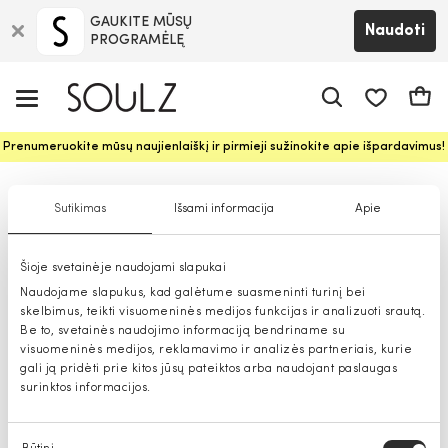
GAUKITE MŪSŲ
Naudoti
PROGRAMĖLĘ
Pageidavim
Krepš
Prenumeruokite mūsų naujienlaiškį ir pirmieji sužinokite apie išpardavimus!
Vyriškos striukės
Sutikimas
Išsami informacija
Apie
Šioje svetainėje naudojami slapukai
Naudojame slapukus, kad galėtume suasmeninti turinį bei
skelbimus, teikti visuomeninės medijos funkcijas ir analizuoti srautą.
Be to, svetainės naudojimo informaciją bendriname su
visuomeninės medijos, reklamavimo ir analizės partneriais, kurie
gali ją pridėti prie kitos jūsų pateiktos arba naudojant paslaugas
surinktos informacijos.
Sutikimo