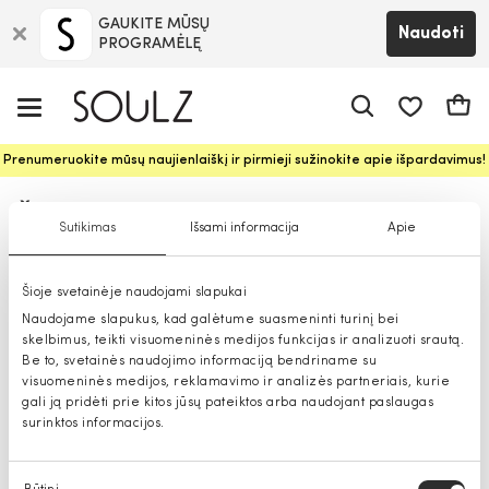
GAUKITE MŪSŲ
Naudoti
PROGRAMĖLĘ
Pageidavim
Krepš
Prenumeruokite mūsų naujienlaiškį ir pirmieji sužinokite apie išpardavimus!
Šalikai moterims
Sutikimas
Išsami informacija
Apie
Šioje svetainėje naudojami slapukai
Naudojame slapukus, kad galėtume suasmeninti turinį bei
skelbimus, teikti visuomeninės medijos funkcijas ir analizuoti srautą.
Be to, svetainės naudojimo informaciją bendriname su
visuomeninės medijos, reklamavimo ir analizės partneriais, kurie
gali ją pridėti prie kitos jūsų pateiktos arba naudojant paslaugas
surinktos informacijos.
Sutikimo