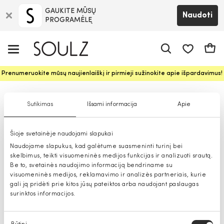
GAUKITE MŪSŲ
Naudoti
PROGRAMĖLĘ
Pageidavim
Krepš
Prenumeruokite mūsų naujienlaiškį ir pirmieji sužinokite apie išpardavimus!
Moteriškos piniginės
Sutikimas
Išsami informacija
Apie
Šioje svetainėje naudojami slapukai
Naudojame slapukus, kad galėtume suasmeninti turinį bei
skelbimus, teikti visuomeninės medijos funkcijas ir analizuoti srautą.
Be to, svetainės naudojimo informaciją bendriname su
visuomeninės medijos, reklamavimo ir analizės partneriais, kurie
gali ją pridėti prie kitos jūsų pateiktos arba naudojant paslaugas
surinktos informacijos.
Sutikimo