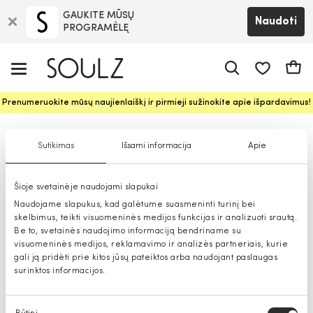
GAUKITE MŪSŲ
Naudoti
PROGRAMĖLĘ
Pageidavim
Krepš
Prenumeruokite mūsų naujienlaiškį ir pirmieji sužinokite apie išpardavimus!
Avalynė mergaitėms
Sutikimas
Išsami informacija
Apie
Šioje svetainėje naudojami slapukai
Naudojame slapukus, kad galėtume suasmeninti turinį bei
skelbimus, teikti visuomeninės medijos funkcijas ir analizuoti srautą.
Be to, svetainės naudojimo informaciją bendriname su
visuomeninės medijos, reklamavimo ir analizės partneriais, kurie
gali ją pridėti prie kitos jūsų pateiktos arba naudojant paslaugas
surinktos informacijos.
Sutikimo