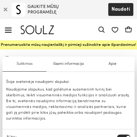
GAUKITE MŪSŲ
Naudoti
PROGRAMĖLĘ
Pageidavim
Krepš
Prenumeruokite mūsų naujienlaiškį ir pirmieji sužinokite apie išpardavimus!
Šortai moterims
Sutikimas
Išsami informacija
Apie
Šioje svetainėje naudojami slapukai
Naudojame slapukus, kad galėtume suasmeninti turinį bei
skelbimus, teikti visuomeninės medijos funkcijas ir analizuoti srautą.
Be to, svetainės naudojimo informaciją bendriname su
visuomeninės medijos, reklamavimo ir analizės partneriais, kurie
gali ją pridėti prie kitos jūsų pateiktos arba naudojant paslaugas
surinktos informacijos.
Sutikimo