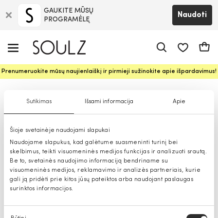
GAUKITE MŪSŲ
Naudoti
PROGRAMĖLĘ
Pageidavim
Krepš
Prenumeruokite mūsų naujienlaiškį ir pirmieji sužinokite apie išpardavimus!
Premium kelnės vyrams
Sutikimas
Išsami informacija
Apie
Šioje svetainėje naudojami slapukai
Naudojame slapukus, kad galėtume suasmeninti turinį bei
skelbimus, teikti visuomeninės medijos funkcijas ir analizuoti srautą.
Be to, svetainės naudojimo informaciją bendriname su
visuomeninės medijos, reklamavimo ir analizės partneriais, kurie
gali ją pridėti prie kitos jūsų pateiktos arba naudojant paslaugas
surinktos informacijos.
Sutikimo