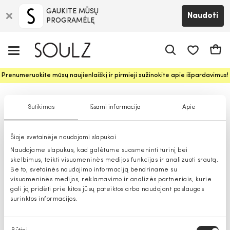
GAUKITE MŪSŲ
Naudoti
PROGRAMĖLĘ
Pageidavim
Krepš
Prenumeruokite mūsų naujienlaiškį ir pirmieji sužinokite apie išpardavimus!
Claudio Campione avalynė
Sutikimas
Išsami informacija
Apie
moterims
Šioje svetainėje naudojami slapukai
Naudojame slapukus, kad galėtume suasmeninti turinį bei
skelbimus, teikti visuomeninės medijos funkcijas ir analizuoti srautą.
Be to, svetainės naudojimo informaciją bendriname su
visuomeninės medijos, reklamavimo ir analizės partneriais, kurie
gali ją pridėti prie kitos jūsų pateiktos arba naudojant paslaugas
surinktos informacijos.
Sutikimo