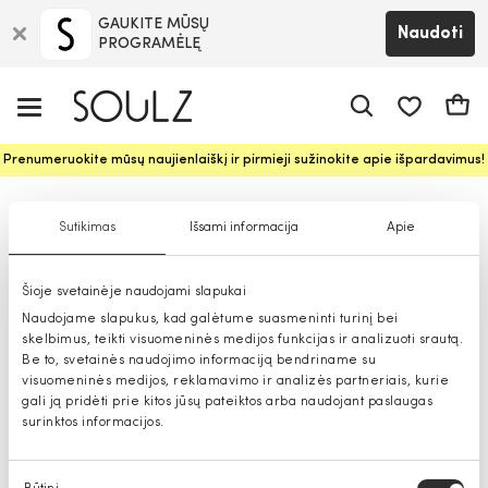
GAUKITE MŪSŲ
Naudoti
PROGRAMĖLĘ
Pageidavim
Krepš
Prenumeruokite mūsų naujienlaiškį ir pirmieji sužinokite apie išpardavimus!
Aksesuarai mergaitėms
Sutikimas
Išsami informacija
Apie
Šioje svetainėje naudojami slapukai
Naudojame slapukus, kad galėtume suasmeninti turinį bei
skelbimus, teikti visuomeninės medijos funkcijas ir analizuoti srautą.
Be to, svetainės naudojimo informaciją bendriname su
visuomeninės medijos, reklamavimo ir analizės partneriais, kurie
gali ją pridėti prie kitos jūsų pateiktos arba naudojant paslaugas
surinktos informacijos.
Sutikimo