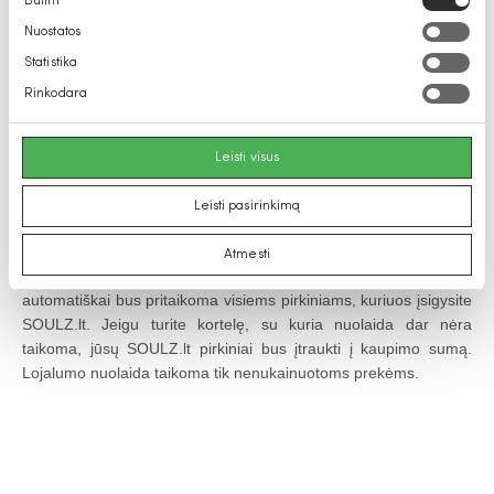
Būtini
AR PIRKINIAI, ĮSIGYTI SOULZ.LT INTERNETINĖJE
pasirinkimas
PARDUOTUVĖJE, ĮTRAUKIAMI Į LOJALUMO KORTELĖS
Nuostatos
KAUPIMO SUMĄ?
Statistika
Taip, visų SOULZ.lt internetinėje parduotuvėje įsigytų pirkinių
Rinkodara
sumos kaupiasi kliento lojalumo kortelėje.
KAIP SUAKTYVUOTI TURIMĄ LOJALUMO KORTELĘ
Leisti visus
SOULZ.LT INTERNETINĖJE PARDUOTUVĖJE?
Susikurkite pirkėjo paskyrą SOULZ.lt internetinėje parduotuvėje.
Leisti pasirinkimą
Kairėje paskyros pusėje spauskite nuorodą „LOJALUMAS”,
laukelyje „KORTELĖS KODAS” įveskite savo lojalumo kortelės
Atmesti
numerį ir spauskite „IŠSAUGOTI”. Pridėjus kortelę, nuolaida
automatiškai bus pritaikoma visiems pirkiniams, kuriuos įsigysite
SOULZ.lt. Jeigu turite kortelę, su kuria nuolaida dar nėra
taikoma, jūsų SOULZ.lt pirkiniai bus įtraukti į kaupimo sumą.
Lojalumo nuolaida taikoma tik nenukainuotoms prekėms.