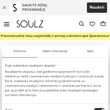
GAUKITE MŪSŲ
Naudoti
PROGRAMĖLĘ
Pageidavim
Krepš
Prenumeruokite mūsų naujienlaiškį ir pirmieji sužinokite apie išpardavimus!
Lojalumas
Sutikimas
Išsami informacija
Apie
AR SOULZ.LT INTERNETINĖJE PARDUOTUVĖJE GALIOJA „APRANGOS
GRUPĖS" LOJALUMO KORTELĖS?
Šioje svetainėje naudojami slapukai
Soulz.lt intrenetinėje parduotuvėje galioja „City” ir VIP
Naudojame slapukus, kad galėtume suasmeninti turinį bei
lojalumo kortelės.
skelbimus, teikti visuomeninės medijos funkcijas ir analizuoti srautą.
Be to, svetainės naudojimo informaciją bendriname su
AR LOJALUMO KORTELĖS NUOLAIDA GALIOJA VISOMS
visuomeninės medijos, reklamavimo ir analizės partneriais, kurie
PREKĖMS?
gali ją pridėti prie kitos jūsų pateiktos arba naudojant paslaugas
Lojalumo kortelės galioja visoms nenukainuotoms SOULZ.lt
surinktos informacijos.
prekėms.
Sutikimo