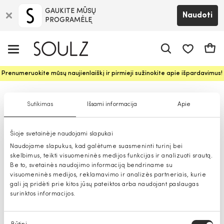
GAUKITE MŪSŲ
Naudoti
PROGRAMĖLĘ
Pageidavim
Krepš
Prenumeruokite mūsų naujienlaiškį ir pirmieji sužinokite apie išpardavimus!
Ilgaauliai batai moterims
Sutikimas
Išsami informacija
Apie
Šioje svetainėje naudojami slapukai
Naudojame slapukus, kad galėtume suasmeninti turinį bei
skelbimus, teikti visuomeninės medijos funkcijas ir analizuoti srautą.
Be to, svetainės naudojimo informaciją bendriname su
visuomeninės medijos, reklamavimo ir analizės partneriais, kurie
gali ją pridėti prie kitos jūsų pateiktos arba naudojant paslaugas
surinktos informacijos.
Sutikimo