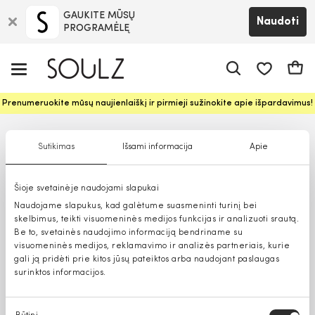
GAUKITE MŪSŲ
Naudoti
PROGRAMĖLĘ
Pageidavim
Krepš
Prenumeruokite mūsų naujienlaiškį ir pirmieji sužinokite apie išpardavimus!
Sutikimas
Išsami informacija
Apie
Šioje svetainėje naudojami slapukai
Naudojame slapukus, kad galėtume suasmeninti turinį bei
skelbimus, teikti visuomeninės medijos funkcijas ir analizuoti srautą.
Be to, svetainės naudojimo informaciją bendriname su
visuomeninės medijos, reklamavimo ir analizės partneriais, kurie
gali ją pridėti prie kitos jūsų pateiktos arba naudojant paslaugas
surinktos informacijos.
Sutikimo