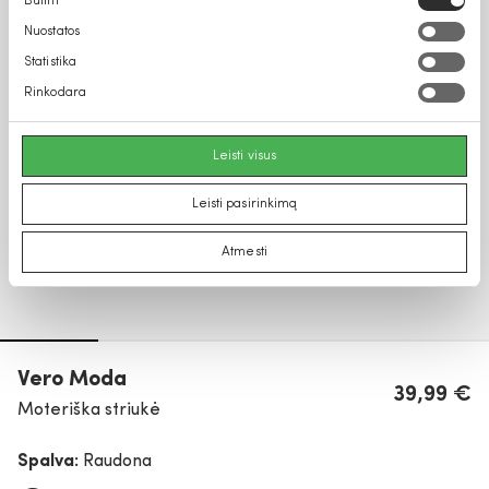
Būtini
pasirinkimas
Nuostatos
Statistika
Rinkodara
Leisti visus
Leisti pasirinkimą
Atmesti
Vero Moda
39,99 €
Moteriška striukė
Spalva:
Raudona