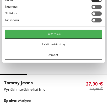
Būtini
pasirinkimas
Nuostatos
Statistika
Rinkodara
Leisti visus
Leisti pasirinkimą
Atmesti
Tommy Jeans
27,90 €
39,90 €
Vyriški marškinėliai tr.r.
Spalva:
Mėlyna