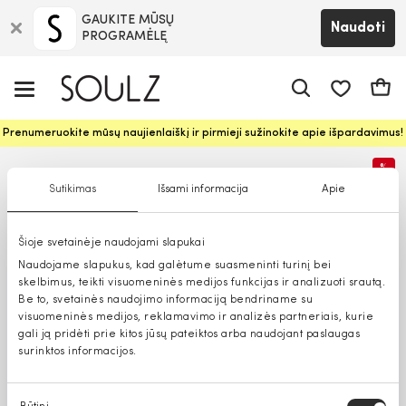
GAUKITE MŪSŲ
Naudoti
PROGRAMĖLĘ
Pageidavim
Krepš
Prenumeruokite mūsų naujienlaiškį ir pirmieji sužinokite apie išpardavimus!
%
Sutikimas
Išsami informacija
Apie
Šioje svetainėje naudojami slapukai
Naudojame slapukus, kad galėtume suasmeninti turinį bei
skelbimus, teikti visuomeninės medijos funkcijas ir analizuoti srautą.
Be to, svetainės naudojimo informaciją bendriname su
visuomeninės medijos, reklamavimo ir analizės partneriais, kurie
gali ją pridėti prie kitos jūsų pateiktos arba naudojant paslaugas
surinktos informacijos.
Sutikimo