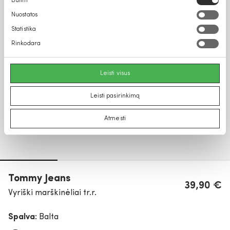
Būtini
pasirinkimas
Nuostatos
Statistika
Rinkodara
Leisti visus
Leisti pasirinkimą
Atmesti
Tommy Jeans
39,90 €
Vyriški marškinėliai tr.r.
Spalva:
Balta