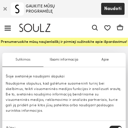
GAUKITE MŪSŲ
Naudoti
PROGRAMĖLĘ
Pageidavim
Krepš
Prenumeruokite mūsų naujienlaiškį ir pirmieji sužinokite apie išpardavimus!
Sutikimas
Išsami informacija
Apie
Šioje svetainėje naudojami slapukai
Naudojame slapukus, kad galėtume suasmeninti turinį bei
skelbimus, teikti visuomeninės medijos funkcijas ir analizuoti srautą.
Be to, svetainės naudojimo informaciją bendriname su
visuomeninės medijos, reklamavimo ir analizės partneriais, kurie
gali ją pridėti prie kitos jūsų pateiktos arba naudojant paslaugas
surinktos informacijos.
Sutikimo