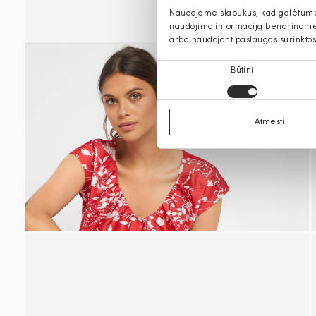
Naudojame slapukus, kad galėtume s
naudojimo informaciją bendriname s
arba naudojant paslaugas surinktos
Sutikimo
Būtini
pasirinkimas
Atmesti