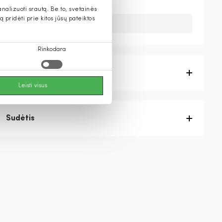
alizuoti srautą. Be to, svetainės
pridėti prie kitos jūsų pateiktos
Deja, šios prekės nebeturime.
Rinkodara
Prekės aprašymas
Leisti visus
Sudėtis