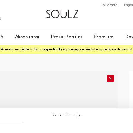
Tinklaraštis
Paga
S
nė
Aksesuarai
Prekių ženklai
Premium
Dov
Prenumeruokite mūsų naujienlaiškį ir pirmieji sužinokite apie išpardavimus!
%
Išsami informacija