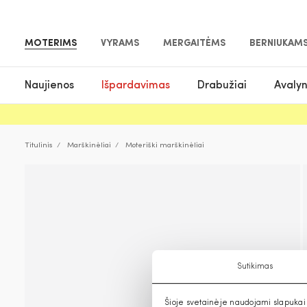
MOTERIMS
VYRAMS
MERGAITĖMS
BERNIUKAM
Naujienos
Išpardavimas
Drabužiai
Avaly
Titulinis
Marškinėliai
Moteriški marškinėliai
Sutikimas
Šioje svetainėje naudojami slapukai