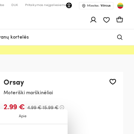
lba
DUK
Pritaikymas neįgaliesiems
Miestas:
Vilnius
Pageidavimų 
Krepšeli
anų kortelės
Orsay
Moteriški marškinėliai
2,99 €
4,99 €
15,99 €
Apie
Spalva:
Raudona
316000
537000