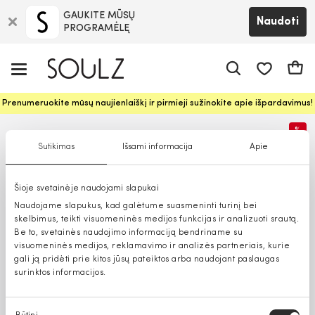
GAUKITE MŪSŲ
Naudoti
PROGRAMĖLĘ
Pageidavim
Krepš
Prenumeruokite mūsų naujienlaiškį ir pirmieji sužinokite apie išpardavimus!
%
Sutikimas
Išsami informacija
Apie
Šioje svetainėje naudojami slapukai
Naudojame slapukus, kad galėtume suasmeninti turinį bei
skelbimus, teikti visuomeninės medijos funkcijas ir analizuoti srautą.
Be to, svetainės naudojimo informaciją bendriname su
visuomeninės medijos, reklamavimo ir analizės partneriais, kurie
gali ją pridėti prie kitos jūsų pateiktos arba naudojant paslaugas
surinktos informacijos.
Sutikimo