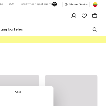
lba
DUK
Pritaikymas neįgaliesiems
Miestas:
Vilnius
Pageidavimų 
Krepšeli
anų kortelės
Apie