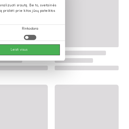
alizuoti srautą. Be to, svetainės
pridėti prie kitos jūsų pateiktos
Rinkodara
Leisti visus