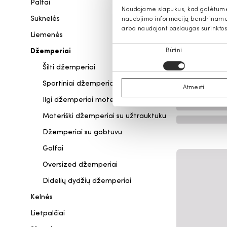
Paltai
Naudojame slapukus, kad galėtume s
Suknelės
naudojimo informaciją bendriname s
arba naudojant paslaugas surinktos
Liemenės
Sutikimo
Džemperiai
Būtini
pasirinkimas
Šilti džemperiai
Sportiniai džemperiai moterims
Atmesti
Ilgi džemperiai moterims
Moteriški džemperiai su užtrauktuku
Džemperiai su gobtuvu
Golfai
Oversized džemperiai
Didelių dydžių džemperiai
Kelnės
Lietpalčiai