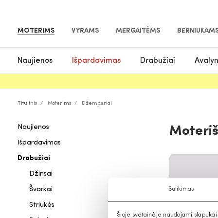
MOTERIMS
VYRAMS
MERGAITĖMS
BERNIUKAM
Naujienos
Išpardavimas
Drabužiai
Avaly
Titulinis
Moterims
Džemperiai
Naujienos
Moteriš
Išpardavimas
Drabužiai
Džinsai
Švarkai
Sutikimas
Striukės
Šioje svetainėje naudojami slapukai