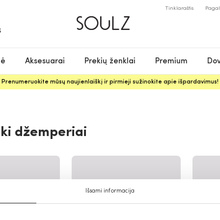
Tinklaraštis
Paga
S
nė
Aksesuarai
Prekių ženklai
Premium
Dov
Prenumeruokite mūsų naujienlaiškį ir pirmieji sužinokite apie išpardavimus!
ki džemperiai
Išsami informacija