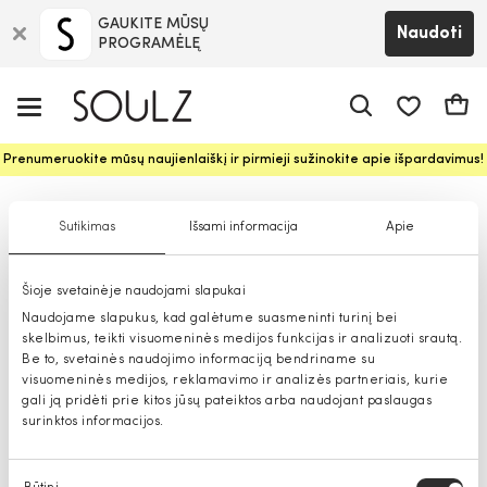
GAUKITE MŪSŲ
Naudoti
PROGRAMĖLĘ
Pageidavim
Krepš
Prenumeruokite mūsų naujienlaiškį ir pirmieji sužinokite apie išpardavimus!
Moteriškos rankinės
Sutikimas
Išsami informacija
Apie
Šioje svetainėje naudojami slapukai
Naudojame slapukus, kad galėtume suasmeninti turinį bei
skelbimus, teikti visuomeninės medijos funkcijas ir analizuoti srautą.
Be to, svetainės naudojimo informaciją bendriname su
visuomeninės medijos, reklamavimo ir analizės partneriais, kurie
gali ją pridėti prie kitos jūsų pateiktos arba naudojant paslaugas
surinktos informacijos.
Sutikimo