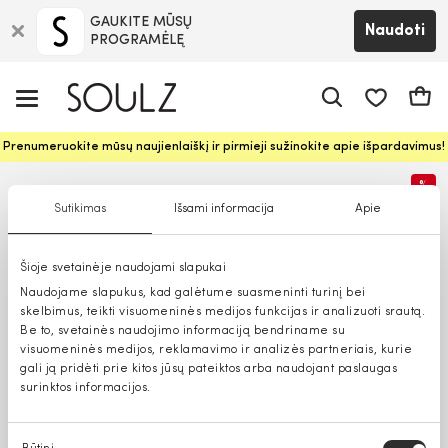
GAUKITE MŪSŲ
Naudoti
PROGRAMĖLĘ
Pageidavim
Krepš
Prenumeruokite mūsų naujienlaiškį ir pirmieji sužinokite apie išpardavimus!
%
Sutikimas
Išsami informacija
Apie
Šioje svetainėje naudojami slapukai
Naudojame slapukus, kad galėtume suasmeninti turinį bei
skelbimus, teikti visuomeninės medijos funkcijas ir analizuoti srautą.
Be to, svetainės naudojimo informaciją bendriname su
visuomeninės medijos, reklamavimo ir analizės partneriais, kurie
gali ją pridėti prie kitos jūsų pateiktos arba naudojant paslaugas
surinktos informacijos.
Sutikimo