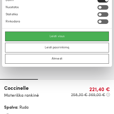
Būtini
pasirinkimas
Nuostatos
Statistika
Rinkodara
Leisti visus
Leisti pasirinkimą
Atmesti
Coccinelle
221,40 €
258,30 €
369,00 €
Moteriška rankinė
Spalva:
Ruda