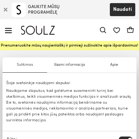
GAUKITE MŪSŲ
Naudoti
PROGRAMĖLĘ
Pageidavim
Krepš
Prenumeruokite mūsų naujienlaiškį ir pirmieji sužinokite apie išpardavimus!
Sutikimas
Išsami informacija
Apie
Šioje svetainėje naudojami slapukai
Naudojame slapukus, kad galėtume suasmeninti turinį bei
skelbimus, teikti visuomeninės medijos funkcijas ir analizuoti srautą.
Be to, svetainės naudojimo informaciją bendriname su
visuomeninės medijos, reklamavimo ir analizės partneriais, kurie
gali ją pridėti prie kitos jūsų pateiktos arba naudojant paslaugas
surinktos informacijos.
Sutikimo