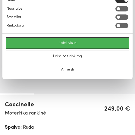
Būtini
pasirinkimas
Nuostatos
Statistika
Rinkodara
Leisti visus
Leisti pasirinkimą
Atmesti
Coccinelle
249,00 €
Moteriška rankinė
Spalva:
Ruda