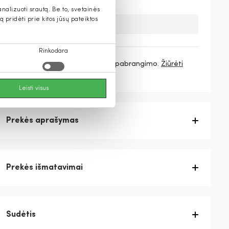
alizuoti srautą. Be to, svetainės
pridėti prie kitos jūsų pateiktos
Deja, šios prekės nebeturime.
Rinkodara
3 mokėjimai
106,33 €
/ mėn. be pabrangimo.
Žiūrėti
daugiau
Leisti visus
Prekės aprašymas
Prekės išmatavimai
Sudėtis