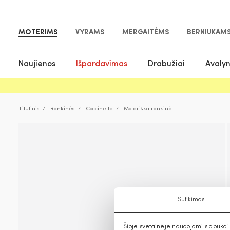
MOTERIMS
VYRAMS
MERGAITĖMS
BERNIUKAM
Naujienos
Išpardavimas
Drabužiai
Avaly
Titulinis
Rankinės
Coccinelle
Moteriška rankinė
Sutikimas
Šioje svetainėje naudojami slapukai