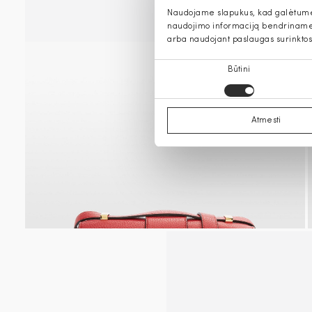
Naudojame slapukus, kad galėtume s
naudojimo informaciją bendriname s
arba naudojant paslaugas surinktos
Sutikimo
Būtini
pasirinkimas
Atmesti