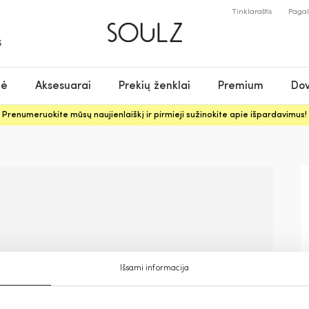
Tinklaraštis
Paga
S
nė
Aksesuarai
Prekių ženklai
Premium
Dov
Prenumeruokite mūsų naujienlaiškį ir pirmieji sužinokite apie išpardavimus!
Išsami informacija