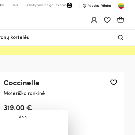
lba
DUK
Pritaikymas neįgaliesiems
Miestas:
Vilnius
Pageidavimų 
Krepšeli
anų kortelės
Coccinelle
Moteriška rankinė
319,00 €
Apie
Spalva:
Raudona
R63
N26
G63
Y75
001