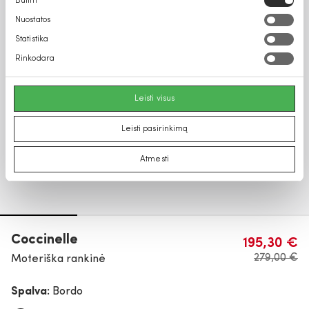
Būtini
pasirinkimas
Nuostatos
Statistika
Rinkodara
Leisti visus
Leisti pasirinkimą
Atmesti
Coccinelle
195,30 €
279,00 €
Moteriška rankinė
Spalva:
Bordo