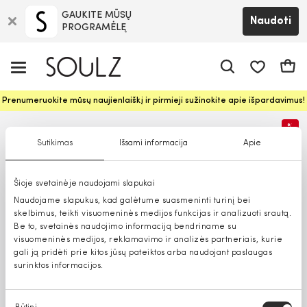
GAUKITE MŪSŲ
Naudoti
PROGRAMĖLĘ
Pageidavim
Krepš
Prenumeruokite mūsų naujienlaiškį ir pirmieji sužinokite apie išpardavimus!
%
Sutikimas
Išsami informacija
Apie
Šioje svetainėje naudojami slapukai
Naudojame slapukus, kad galėtume suasmeninti turinį bei
skelbimus, teikti visuomeninės medijos funkcijas ir analizuoti srautą.
Be to, svetainės naudojimo informaciją bendriname su
visuomeninės medijos, reklamavimo ir analizės partneriais, kurie
gali ją pridėti prie kitos jūsų pateiktos arba naudojant paslaugas
surinktos informacijos.
Sutikimo