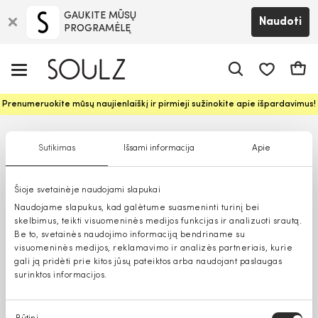
GAUKITE MŪSŲ
Naudoti
PROGRAMĖLĘ
Pageidavim
Krepš
Prenumeruokite mūsų naujienlaiškį ir pirmieji sužinokite apie išpardavimus!
Sutikimas
Išsami informacija
Apie
Šioje svetainėje naudojami slapukai
Naudojame slapukus, kad galėtume suasmeninti turinį bei
skelbimus, teikti visuomeninės medijos funkcijas ir analizuoti srautą.
Be to, svetainės naudojimo informaciją bendriname su
visuomeninės medijos, reklamavimo ir analizės partneriais, kurie
gali ją pridėti prie kitos jūsų pateiktos arba naudojant paslaugas
surinktos informacijos.
Sutikimo