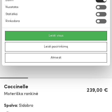
Būtini
pasirinkimas
Nuostatos
Statistika
Rinkodara
Leisti visus
Leisti pasirinkimą
Atmesti
Coccinelle
239,00 €
Moteriška rankinė
Spalva:
Sidabro