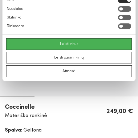
Būtini
pasirinkimas
Nuostatos
Statistika
Rinkodara
Leisti visus
Leisti pasirinkimą
Atmesti
Coccinelle
249,00 €
Moteriška rankinė
Spalva:
Geltona