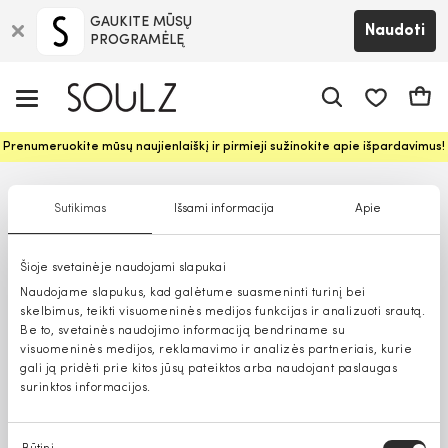
GAUKITE MŪSŲ
Naudoti
PROGRAMĖLĘ
Pageidavim
Krepš
Prenumeruokite mūsų naujienlaiškį ir pirmieji sužinokite apie išpardavimus!
Sutikimas
Išsami informacija
Apie
Šioje svetainėje naudojami slapukai
Naudojame slapukus, kad galėtume suasmeninti turinį bei
skelbimus, teikti visuomeninės medijos funkcijas ir analizuoti srautą.
Be to, svetainės naudojimo informaciją bendriname su
visuomeninės medijos, reklamavimo ir analizės partneriais, kurie
gali ją pridėti prie kitos jūsų pateiktos arba naudojant paslaugas
surinktos informacijos.
Sutikimo