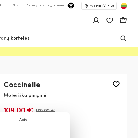
lba
DUK
Pritaikymas neįgaliesiems
Miestas:
Vilnius
Pageidavimų 
Krepšeli
anų kortelės
Coccinelle
Moteriška piniginė
109,00 €
169,00 €
Apie
Spalva:
Alyvinė
V87
R52
001