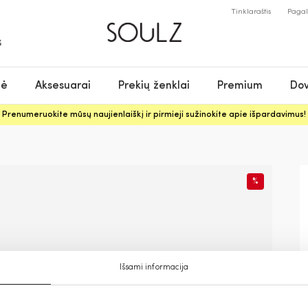
Tinklaraštis
Paga
S
nė
Aksesuarai
Prekių ženklai
Premium
Dov
Prenumeruokite mūsų naujienlaiškį ir pirmieji sužinokite apie išpardavimus!
%
Išsami informacija