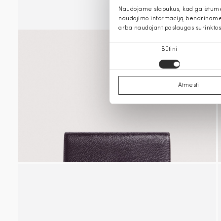
Naudojame slapukus, kad galėtume s
naudojimo informaciją bendriname s
arba naudojant paslaugas surinktos
Sutikimo
Būtini
pasirinkimas
Atmesti