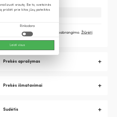
alizuoti srautą. Be to, svetainės
pridėti prie kitos jūsų pateiktos
Deja, šios prekės nebeturime.
Rinkodara
3 mokėjimai
36,33 €
/ mėn. be pabrangimo.
Žiūrėti
daugiau
Leisti visus
Prekės aprašymas
Prekės išmatavimai
Sudėtis