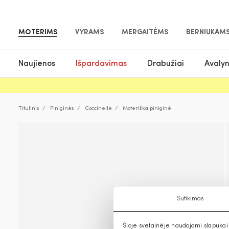
MOTERIMS
VYRAMS
MERGAITĖMS
BERNIUKAM
Naujienos
Išpardavimas
Drabužiai
Avaly
Titulinis
Piniginės
Coccinelle
Moteriška piniginė
Sutikimas
Šioje svetainėje naudojami slapukai