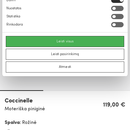
Būtini
pasirinkimas
Nuostatos
Statistika
Rinkodara
Leisti visus
Leisti pasirinkimą
Atmesti
Coccinelle
119,00 €
Moteriška piniginė
Spalva:
Rožinė