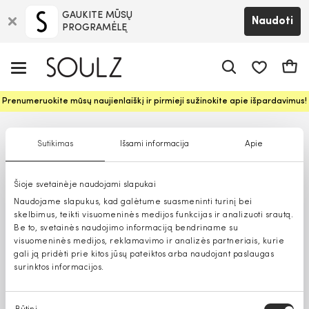
GAUKITE MŪSŲ
Naudoti
PROGRAMĖLĘ
Pageidavim
Krepš
Prenumeruokite mūsų naujienlaiškį ir pirmieji sužinokite apie išpardavimus!
Sutikimas
Išsami informacija
Apie
Šioje svetainėje naudojami slapukai
Naudojame slapukus, kad galėtume suasmeninti turinį bei
skelbimus, teikti visuomeninės medijos funkcijas ir analizuoti srautą.
Be to, svetainės naudojimo informaciją bendriname su
visuomeninės medijos, reklamavimo ir analizės partneriais, kurie
gali ją pridėti prie kitos jūsų pateiktos arba naudojant paslaugas
surinktos informacijos.
Sutikimo