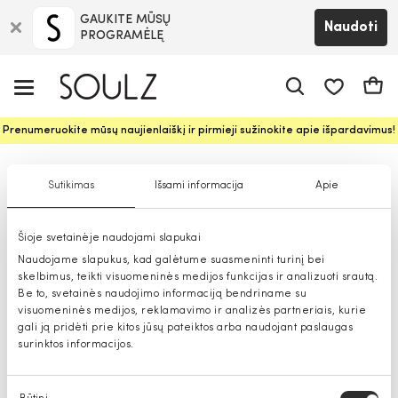
GAUKITE MŪSŲ
Naudoti
PROGRAMĖLĘ
Pageidavim
Krepš
Prenumeruokite mūsų naujienlaiškį ir pirmieji sužinokite apie išpardavimus!
Apyrankės moterims
Sutikimas
Išsami informacija
Apie
Šioje svetainėje naudojami slapukai
Naudojame slapukus, kad galėtume suasmeninti turinį bei
skelbimus, teikti visuomeninės medijos funkcijas ir analizuoti srautą.
Be to, svetainės naudojimo informaciją bendriname su
visuomeninės medijos, reklamavimo ir analizės partneriais, kurie
gali ją pridėti prie kitos jūsų pateiktos arba naudojant paslaugas
surinktos informacijos.
Sutikimo