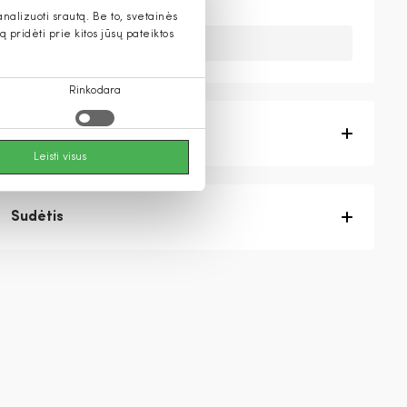
alizuoti srautą. Be to, svetainės
pridėti prie kitos jūsų pateiktos
Deja, šios prekės nebeturime.
Rinkodara
Prekės aprašymas
Leisti visus
Sudėtis