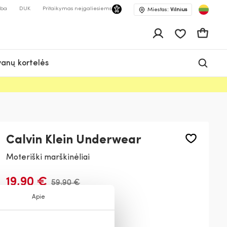
lba
DUK
Pritaikymas neįgaliesiems
Miestas:
Vilnius
Pageidavimų 
Krepšeli
anų kortelės
Calvin Klein Underwear
Moteriški marškinėliai
19,90 €
59,90 €
Apie
Spalva:
Juoda
UB1