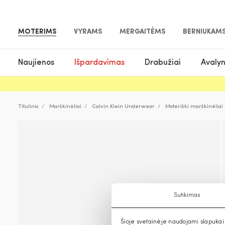
MOTERIMS
VYRAMS
MERGAITĖMS
BERNIUKAM
Naujienos
Išpardavimas
Drabužiai
Avaly
Titulinis
Marškinėliai
Calvin Klein Underwear
Moteriški marškinėliai
Sutikimas
Šioje svetainėje naudojami slapukai