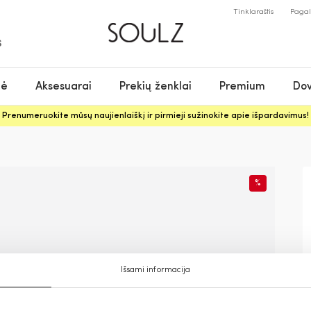
Tinklaraštis
Paga
S
nė
Aksesuarai
Prekių ženklai
Premium
Dov
Prenumeruokite mūsų naujienlaiškį ir pirmieji sužinokite apie išpardavimus!
%
Išsami informacija