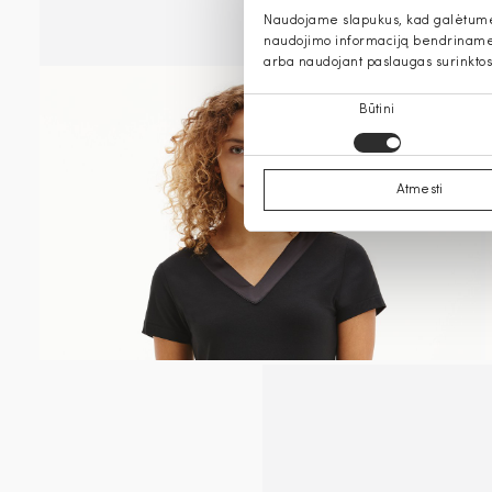
Naudojame slapukus, kad galėtume s
naudojimo informaciją bendriname s
arba naudojant paslaugas surinktos
Sutikimo
Būtini
pasirinkimas
Atmesti