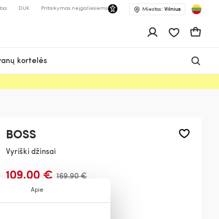
lba
DUK
Pritaikymas neįgaliesiems
Miestas:
Vilnius
Pageidavimų 
Krepšeli
anų kortelės
BOSS
Vyriški džinsai
109,00 €
169,90 €
Apie
Spalva:
Mėlyna
434