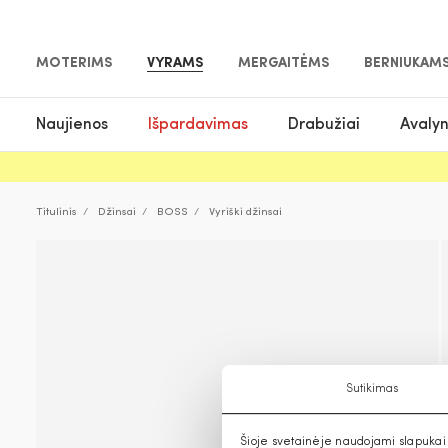
MOTERIMS
VYRAMS
MERGAITĖMS
BERNIUKAM
Naujienos
Išpardavimas
Drabužiai
Avaly
Titulinis
Džinsai
BOSS
Vyriški džinsai
Sutikimas
Šioje svetainėje naudojami slapukai