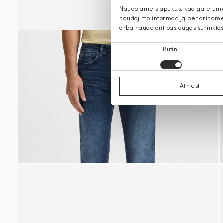
Naudojame slapukus, kad galėtume s
naudojimo informaciją bendriname s
arba naudojant paslaugas surinktos
Sutikimo
Būtini
pasirinkimas
Atmesti