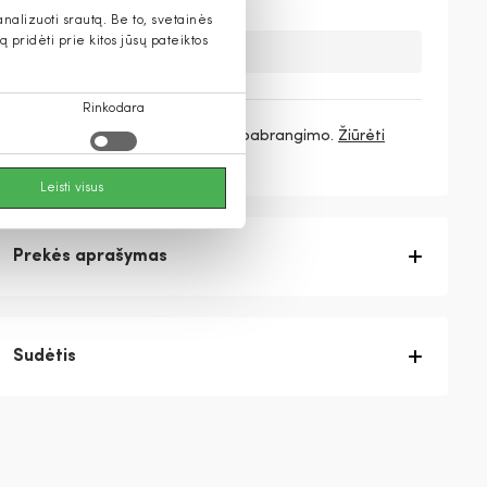
alizuoti srautą. Be to, svetainės
pridėti prie kitos jūsų pateiktos
Deja, šios prekės nebeturime.
Rinkodara
3 mokėjimai
36,33 €
/ mėn. be pabrangimo.
Žiūrėti
daugiau
Leisti visus
Prekės aprašymas
Sudėtis