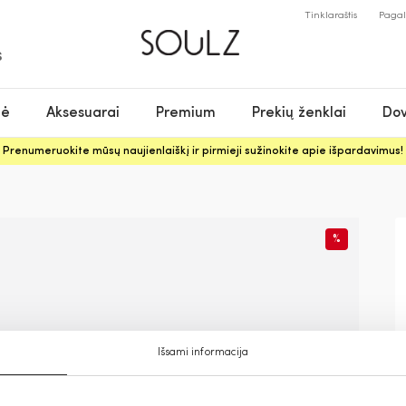
Tinklaraštis
Paga
S
nė
Aksesuarai
Premium
Prekių ženklai
Dov
Prenumeruokite mūsų naujienlaiškį ir pirmieji sužinokite apie išpardavimus!
%
Išsami informacija