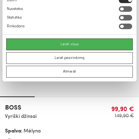
Būtini
pasirinkimas
Nuostatos
Statistika
Rinkodara
Leisti visus
Leisti pasirinkimą
Atmesti
BOSS
99,90 €
149,90 €
Vyriški džinsai
Spalva:
Mėlyna