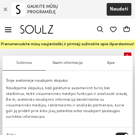
GAUKITE MŪSŲ
Naudoti
PROGRAMĖLĘ
Pageidavim
Krepš
Prenumeruokite mūsų naujienlaiškį ir pirmieji sužinokite apie išpardavimus!
%
Sutikimas
Išsami informacija
Apie
Šioje svetainėje naudojami slapukai
Naudojame slapukus, kad galėtume suasmeninti turinį bei
skelbimus, teikti visuomeninės medijos funkcijas ir analizuoti srautą.
Be to, svetainės naudojimo informaciją bendriname su
visuomeninės medijos, reklamavimo ir analizės partneriais, kurie
gali ją pridėti prie kitos jūsų pateiktos arba naudojant paslaugas
surinktos informacijos.
Sutikimo