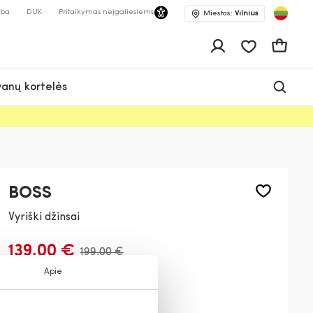
lba
DUK
Pritaikymas neįgaliesiems
Miestas:
Vilnius
Pageidavimų 
Krepšeli
anų kortelės
BOSS
Vyriški džinsai
139,00 €
199,00 €
Apie
Spalva:
Tamsiai mėlyna
402