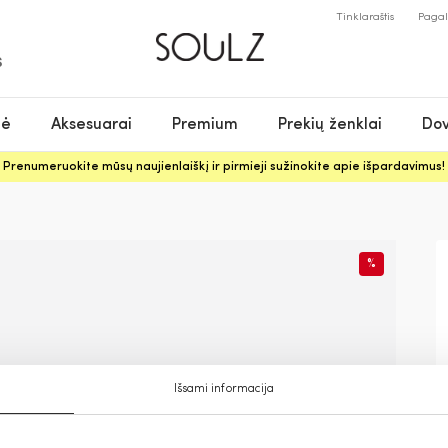
Tinklaraštis
Paga
S
nė
Aksesuarai
Premium
Prekių ženklai
Dov
Prenumeruokite mūsų naujienlaiškį ir pirmieji sužinokite apie išpardavimus!
%
Išsami informacija