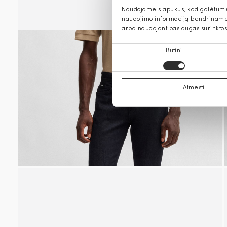
Naudojame slapukus, kad galėtume s
naudojimo informaciją bendriname s
arba naudojant paslaugas surinktos
Sutikimo
Būtini
pasirinkimas
Atmesti