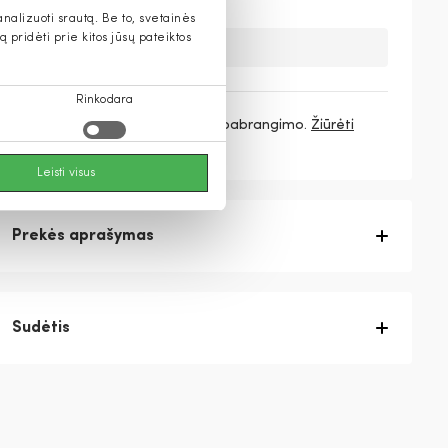
alizuoti srautą. Be to, svetainės
pridėti prie kitos jūsų pateiktos
Deja, šios prekės nebeturime.
Rinkodara
3 mokėjimai
46,33 €
/ mėn. be pabrangimo.
Žiūrėti
daugiau
Leisti visus
Prekės aprašymas
Sudėtis