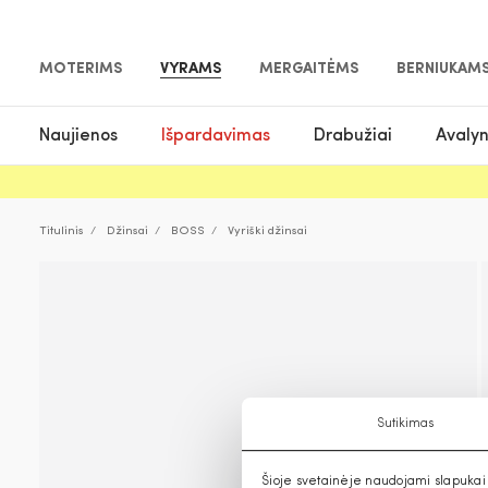
MOTERIMS
VYRAMS
MERGAITĖMS
BERNIUKAM
Naujienos
Išpardavimas
Drabužiai
Avaly
Titulinis
Džinsai
BOSS
Vyriški džinsai
Sutikimas
Šioje svetainėje naudojami slapukai