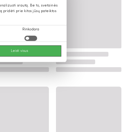
alizuoti srautą. Be to, svetainės
pridėti prie kitos jūsų pateiktos
Rinkodara
Leisti visus