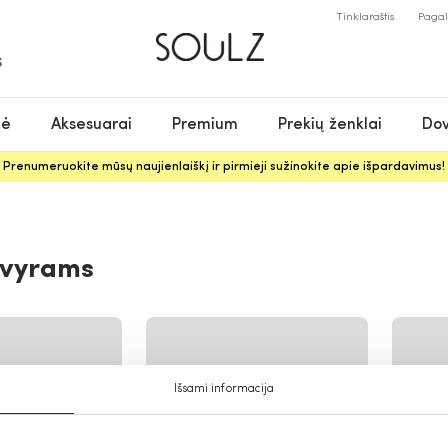
Tinklaraštis
Paga
S
nė
Aksesuarai
Premium
Prekių ženklai
Dov
Prenumeruokite mūsų naujienlaiškį ir pirmieji sužinokite apie išpardavimus!
 vyrams
Išsami informacija