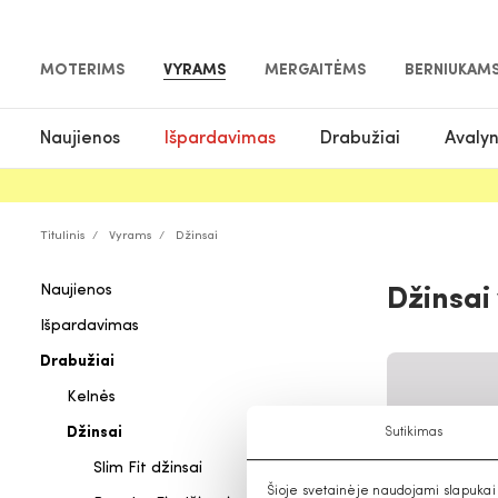
MOTERIMS
VYRAMS
MERGAITĖMS
BERNIUKAM
Naujienos
Išpardavimas
Drabužiai
Avaly
Titulinis
Vyrams
Džinsai
Naujienos
Džinsai
Išpardavimas
Drabužiai
Kelnės
Džinsai
Sutikimas
Slim Fit džinsai
Šioje svetainėje naudojami slapukai