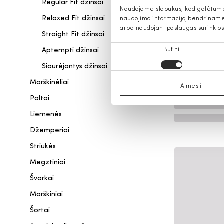
Regular Fit džinsai
Naudojame slapukus, kad galėtume s
Relaxed Fit džinsai
naudojimo informaciją bendriname s
arba naudojant paslaugas surinktos
Straight Fit džinsai
Sutikimo
Aptempti džinsai
Būtini
pasirinkimas
Siaurėjantys džinsai
Marškinėliai
Atmesti
Paltai
Liemenės
Džemperiai
Striukės
Megztiniai
Švarkai
Marškiniai
Šortai