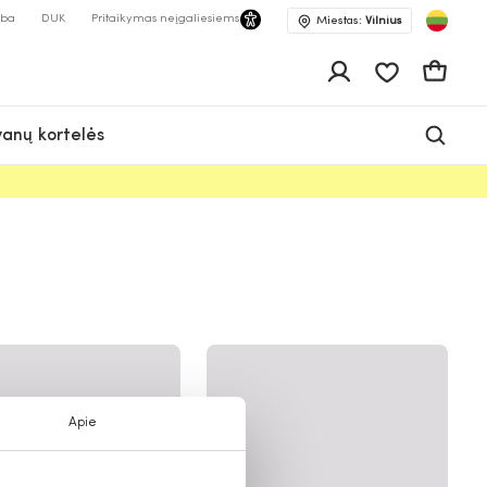
lba
DUK
Pritaikymas neįgaliesiems
Miestas:
Vilnius
Pageidavimų 
Krepšeli
anų kortelės
Apie