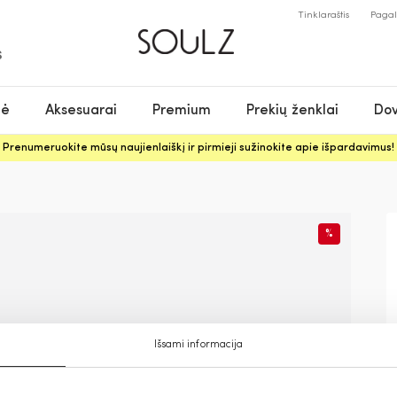
Tinklaraštis
Paga
S
nė
Aksesuarai
Premium
Prekių ženklai
Dov
Prenumeruokite mūsų naujienlaiškį ir pirmieji sužinokite apie išpardavimus!
%
Išsami informacija