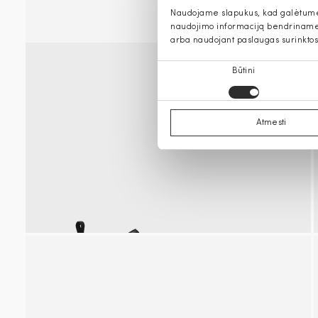
Naudojame slapukus, kad galėtume s
naudojimo informaciją bendriname s
arba naudojant paslaugas surinktos
Sutikimo
Būtini
pasirinkimas
Atmesti