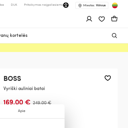
lba
DUK
Pritaikymas neįgaliesiems
Miestas:
Vilnius
Pageidavimų 
Krepšeli
anų kortelės
BOSS
Vyriški auliniai batai
169,00 €
249,00 €
Apie
Spalva:
Juoda
001