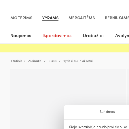
MOTERIMS
VYRAMS
MERGAITĖMS
BERNIUKAM
Naujienos
Išpardavimas
Drabužiai
Avaly
Titulinis
Aulinukai
BOSS
Vyriški auliniai batai
Sutikimas
Šioje svetainėje naudojami slapukai