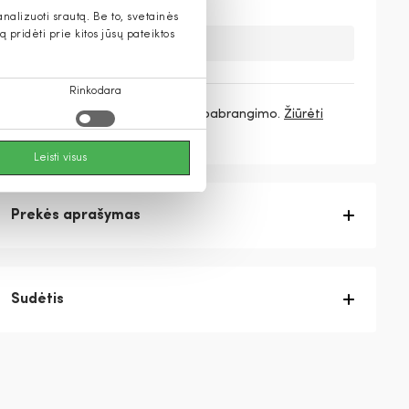
alizuoti srautą. Be to, svetainės
pridėti prie kitos jūsų pateiktos
Deja, šios prekės nebeturime.
Rinkodara
3 mokėjimai
56,33 €
/ mėn. be pabrangimo.
Žiūrėti
daugiau
Leisti visus
Prekės aprašymas
Sudėtis