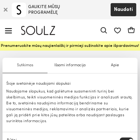
GAUKITE MŪSŲ
Naudoti
PROGRAMĖLĘ
Pageidavim
Krepš
Prenumeruokite mūsų naujienlaiškį ir pirmieji sužinokite apie išpardavimus!
Sutikimas
Išsami informacija
Apie
Šioje svetainėje naudojami slapukai
Naudojame slapukus, kad galėtume suasmeninti turinį bei
skelbimus, teikti visuomeninės medijos funkcijas ir analizuoti srautą.
Be to, svetainės naudojimo informaciją bendriname su
visuomeninės medijos, reklamavimo ir analizės partneriais, kurie
gali ją pridėti prie kitos jūsų pateiktos arba naudojant paslaugas
surinktos informacijos.
Sutikimo