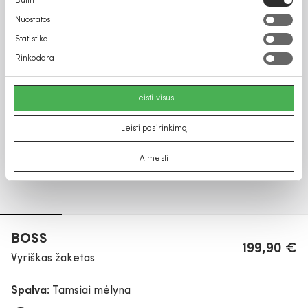
Būtini
pasirinkimas
Nuostatos
Statistika
Rinkodara
Leisti visus
Leisti pasirinkimą
Atmesti
BOSS
199,90 €
Vyriškas žaketas
Spalva:
Tamsiai mėlyna