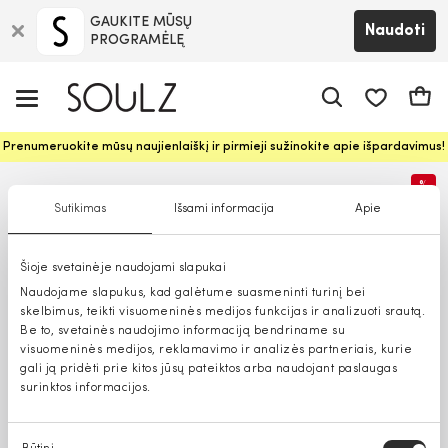
GAUKITE MŪSŲ
Naudoti
PROGRAMĖLĘ
Pageidavim
Krepš
Prenumeruokite mūsų naujienlaiškį ir pirmieji sužinokite apie išpardavimus!
%
Sutikimas
Išsami informacija
Apie
Šioje svetainėje naudojami slapukai
Naudojame slapukus, kad galėtume suasmeninti turinį bei
skelbimus, teikti visuomeninės medijos funkcijas ir analizuoti srautą.
Be to, svetainės naudojimo informaciją bendriname su
visuomeninės medijos, reklamavimo ir analizės partneriais, kurie
gali ją pridėti prie kitos jūsų pateiktos arba naudojant paslaugas
surinktos informacijos.
Sutikimo