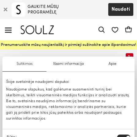
GAUKITE MŪSŲ
Naudoti
PROGRAMĖLĘ
Pageidavim
Krepš
Prenumeruokite mūsų naujienlaiškį ir pirmieji sužinokite apie išpardavimus!
%
Sutikimas
Išsami informacija
Apie
Šioje svetainėje naudojami slapukai
Naudojame slapukus, kad galėtume suasmeninti turinį bei
skelbimus, teikti visuomeninės medijos funkcijas ir analizuoti srautą.
Be to, svetainės naudojimo informaciją bendriname su
visuomeninės medijos, reklamavimo ir analizės partneriais, kurie
gali ją pridėti prie kitos jūsų pateiktos arba naudojant paslaugas
surinktos informacijos.
Sutikimo