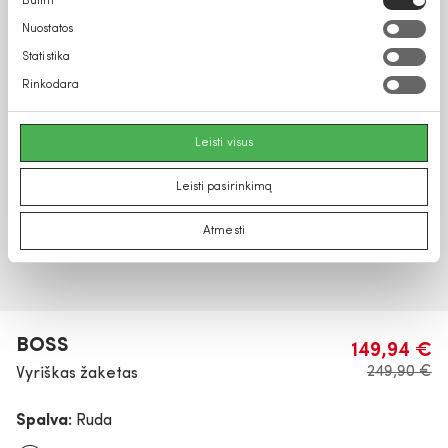
Būtini
pasirinkimas
Nuostatos
Statistika
Rinkodara
Leisti visus
Leisti pasirinkimą
Atmesti
BOSS
149,94 €
249,90 €
Vyriškas žaketas
Spalva:
Ruda