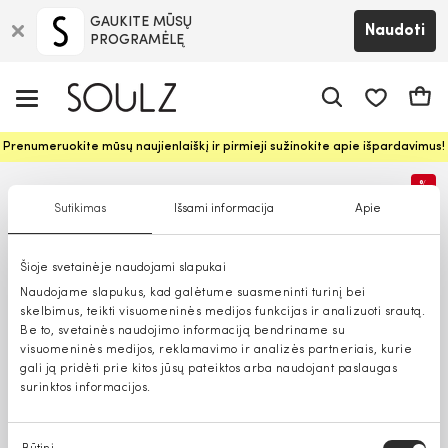
GAUKITE MŪSŲ
Naudoti
PROGRAMĖLĘ
Pageidavim
Krepš
Prenumeruokite mūsų naujienlaiškį ir pirmieji sužinokite apie išpardavimus!
%
Sutikimas
Išsami informacija
Apie
Šioje svetainėje naudojami slapukai
Naudojame slapukus, kad galėtume suasmeninti turinį bei
skelbimus, teikti visuomeninės medijos funkcijas ir analizuoti srautą.
Be to, svetainės naudojimo informaciją bendriname su
visuomeninės medijos, reklamavimo ir analizės partneriais, kurie
gali ją pridėti prie kitos jūsų pateiktos arba naudojant paslaugas
surinktos informacijos.
Sutikimo