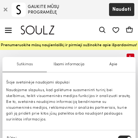
GAUKITE MŪSŲ
Naudoti
PROGRAMĖLĘ
Pageidavim
Krepš
Prenumeruokite mūsų naujienlaiškį ir pirmieji sužinokite apie išpardavimus!
%
Sutikimas
Išsami informacija
Apie
Šioje svetainėje naudojami slapukai
Naudojame slapukus, kad galėtume suasmeninti turinį bei
skelbimus, teikti visuomeninės medijos funkcijas ir analizuoti srautą.
Be to, svetainės naudojimo informaciją bendriname su
visuomeninės medijos, reklamavimo ir analizės partneriais, kurie
gali ją pridėti prie kitos jūsų pateiktos arba naudojant paslaugas
surinktos informacijos.
Sutikimo