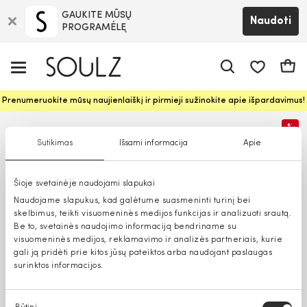
GAUKITE MŪSŲ
Naudoti
PROGRAMĖLĘ
Pageidavim
Krepš
Prenumeruokite mūsų naujienlaiškį ir pirmieji sužinokite apie išpardavimus!
%
Sutikimas
Išsami informacija
Apie
Šioje svetainėje naudojami slapukai
Naudojame slapukus, kad galėtume suasmeninti turinį bei
skelbimus, teikti visuomeninės medijos funkcijas ir analizuoti srautą.
Be to, svetainės naudojimo informaciją bendriname su
visuomeninės medijos, reklamavimo ir analizės partneriais, kurie
gali ją pridėti prie kitos jūsų pateiktos arba naudojant paslaugas
surinktos informacijos.
Sutikimo