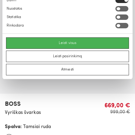
Būtini
pasirinkimas
Nuostatos
Statistika
Rinkodara
Leisti visus
Leisti pasirinkimą
Atmesti
BOSS
669,00 €
999,00 €
Vyriškas švarkas
Spalva:
Tamsiai ruda