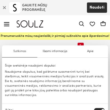
GAUKITE MŪSŲ
Naudoti
PROGRAMĖLĘ
Pageidavim
Krepš
Prenumeruokite mūsų naujienlaiškį ir pirmieji sužinokite apie išpardavimus!
%
Sutikimas
Išsami informacija
Apie
Tik parduotuvėse
Šioje svetainėje naudojami slapukai
Naudojame slapukus, kad galėtume suasmeninti turinį bei
skelbimus, teikti visuomeninės medijos funkcijas ir analizuoti srautą.
Be to, svetainės naudojimo informaciją bendriname su
visuomeninės medijos, reklamavimo ir analizės partneriais, kurie
gali ją pridėti prie kitos jūsų pateiktos arba naudojant paslaugas
surinktos informacijos.
Sutikimo