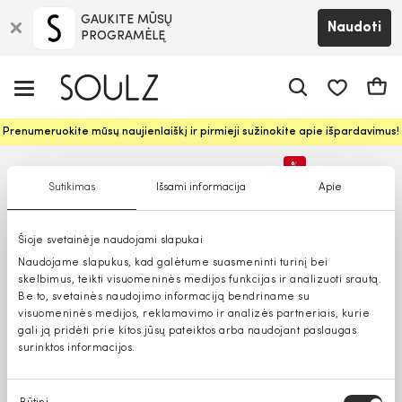
GAUKITE MŪSŲ
Naudoti
PROGRAMĖLĘ
Pageidavim
Krepš
Prenumeruokite mūsų naujienlaiškį ir pirmieji sužinokite apie išpardavimus!
%
Sutikimas
Išsami informacija
Apie
Tik parduotuvėse
Šioje svetainėje naudojami slapukai
Naudojame slapukus, kad galėtume suasmeninti turinį bei
skelbimus, teikti visuomeninės medijos funkcijas ir analizuoti srautą.
Be to, svetainės naudojimo informaciją bendriname su
visuomeninės medijos, reklamavimo ir analizės partneriais, kurie
gali ją pridėti prie kitos jūsų pateiktos arba naudojant paslaugas
surinktos informacijos.
Sutikimo